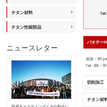
チタン材料
Tel
チタン性能部品
パオチーH
ニュースレター
追加：95 
Tel : 86 - 
切削加工
チタン材
投資キャスティングとその利点に