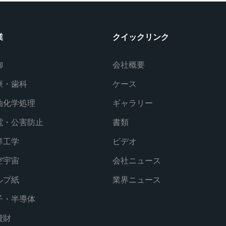
業
クイックリンク
御
会社概要
療・歯科
ケース
油化学処理
ギャラリー
電・公害防止
書類
洋工学
ビデオ
空宇宙
会社ニュース
ルプ紙
業界ニュース
子・半導体
費財