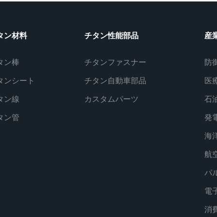
タン材料
チタン性能部品
産
タン棒
チタンファスナー
防
タンシート
チタン自動車部品
医
タン線
カスタムパーツ
石
タン管
発
海
航
パ
電
消