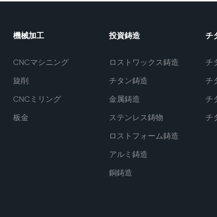
機械加工
投資鋳造
チ
CNCマシニング
ロストワックス鋳造
チ
旋削
チタン鋳造
チ
CNCミリング
金属鋳造
チ
板金
ステンレス鋳物
チ
ロストフォーム鋳造
アルミ鋳造
銅鋳造