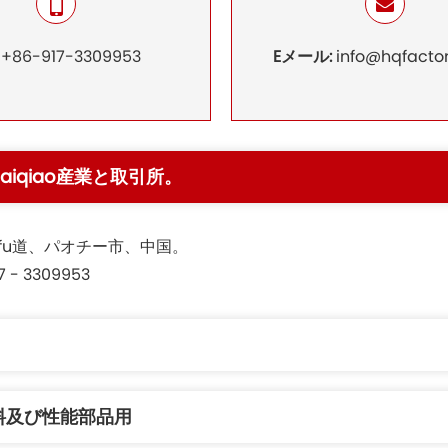
:
+86-917-3309953
Eメール:
info@hqfacto
aiqiao産業と取引所。
jufu道、パオチー市、中国。
917 - 3309953
料及び性能部品用