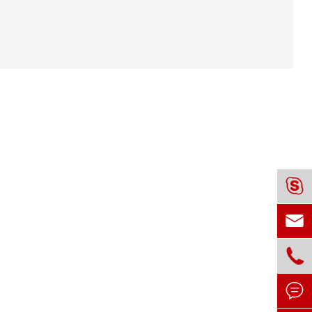



