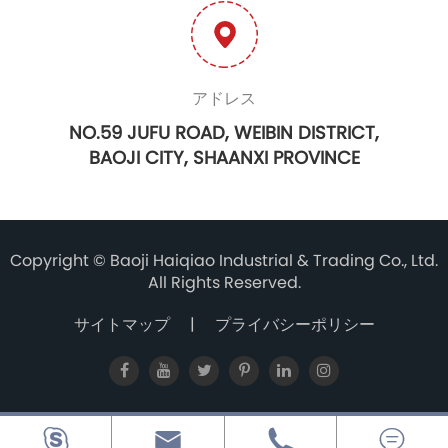
アドレス
NO.59 JUFU ROAD, WEIBIN DISTRICT,
BAOJI CITY, SHAANXI PROVINCE
Copyright ©
Baoji Haiqiao Industrial & Trading Co., Ltd.
All Rights Reserved.
サイトマップ
|
プライバシーポリシー



