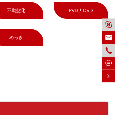
不動態化
PVD / CVD


めっき


