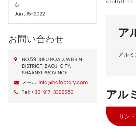
scptb 0 . cc
点
Jun , 15-2022
ア
お問い合わせ
アルミ
NO.59 JUFU ROAD, WEIBIN
DISTRICT, BAOJI CITY,
SHAANXI PROVINCE
メール:
info@hqfactory.com
アル
Tel:
+86-917-3309953
サンド