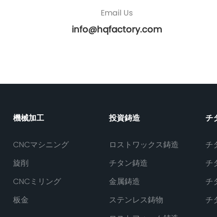
Email Us
info@hqfactory.com
機械加工
投資鋳造
チ
CNCマシニング
ロストワックス鋳造
チ
旋削
チタン鋳造
チ
CNCミリング
金属鋳造
チ
板金
ステンレス鋳物
チ