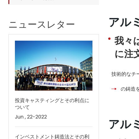
アル
ニュースレター
我々
に注
技術的なチ
の鋳造
投資キャスティングとその利点に
ついて
Jun , 22-2022
アル
インベストメント鋳造法とその利