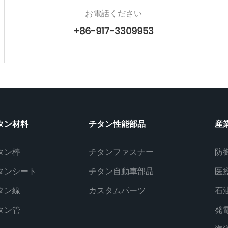
お電話ください
+86-917-3309953
タン材料
チタン性能部品
産
タン棒
チタンファスナー
防
タンシート
チタン自動車部品
医
タン線
カスタムパーツ
石
タン管
発