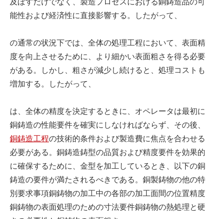
及ぼすだけでなく、製造プロセスにおける銅鋳造品の可
能性および経済性に直接影響する。したがって、
の通常の状況下では、全体の処理工程において、表面精
度を向上させるために、より細かい表面粗さを得る必要
がある。しかし、粗さが減少し続けると、処理コストも
増加する。したがって、
は、全体の精度を決定するときに、オペレータは最初に
銅鋳造の性能要件を確実にしなければならず、その後、
銅鋳造工程
の技術的条件および製造費に焦点を合わせる
必要がある。銅鋳造鋳型の品質および精度要件を効果的
に確保するために、金型を加工しているとき、以下の銅
鋳造の要件が満たされるべきである。銅製鋳物の他の特
別要求事項銅鋳物の加工中の各部の加工面間の位置精度
銅鋳物の表面処理のための寸法要件銅鋳物の熱処理と硬