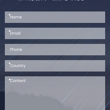
*
*
*
*