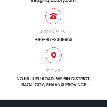
info@hqfactory.com
お電話ください
+86-917-3309953
アドレス
NO.59 JUFU ROAD, WEIBIN DISTRICT,
BAOJI CITY, SHAANXI PROVINCE